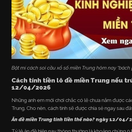
Bật mí cách soi cầu xổ số miền Trung hôm nay “bách 
Cách tính tiền lô đề miền Trung nếu t
12/04/2026
Những anh em mới chơi chắc có lẽ chưa nắm được cách 
Trung. Cho nên, cách tính sẽ được chia sẻ ngay sau đâ
Ăn đề miền Trung tính tiền thế nào?
ngày 12/04/
Tỷ lệ ăn đề hiện nay thông thường là khoảng chừng 0