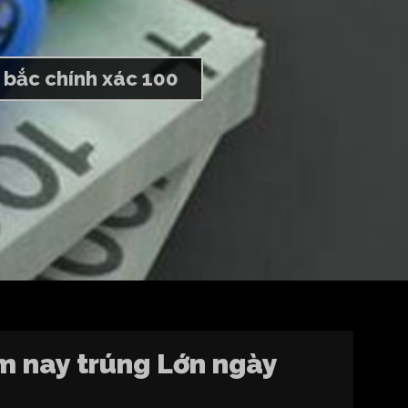
 bắc chính xác 100
ôm nay trúng Lớn ngày