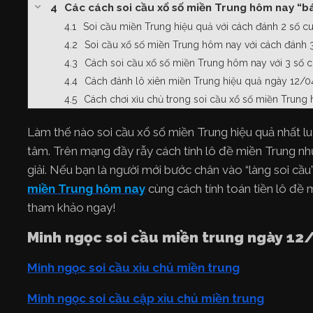
Các cách soi cầu xổ số miền Trung hôm nay “
Soi cầu miền Trung hiệu quả với cách đánh 2 số 
Soi cầu xổ số miền Trung hôm nay với cách đánh 
Cách soi cầu xổ số miền Trung hôm nay với 3 số c
Cách đánh lô xiên miền Trung hiệu quả ngày 12/
Cách chơi xỉu chủ trong soi cầu xổ số miền Trun
Làm thế nào soi cầu xổ số miền Trung hiệu quả nhất l
tâm. Trên mạng đầy rẫy cách tính lô đề miền Trung như
giải. Nếu bạn là người mới bước chân vào “làng soi cầu
miền Trung hôm nay
cùng cách tính toán tiền lô đề 
tham khảo ngay!
Minh ngọc soi cầu miền trung ngày 1
Minh ngọc soi cầu xỉu chủ miền trung
Minh ngọc soi cầu cặp xỉu chủ miền trung