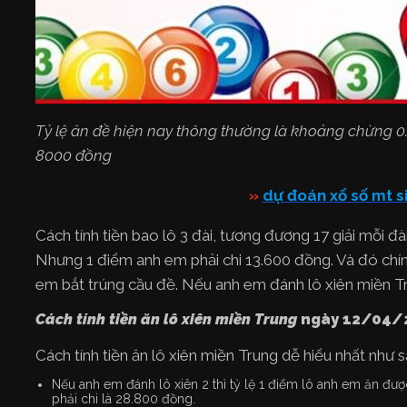
Tỷ lệ ăn đề hiện nay thông thường là khoảng chừng 0
8000 đồng
»
dự đoán xổ số mt s
Cách tính tiền bao lô 3 đài, tương đương 17 giải mỗi đ
Nhưng 1 điểm anh em phải chi 13.600 đồng. Và đó chín
em bắt trúng cầu đề. Nếu anh em đánh lô xiên miền Trun
Cách tính tiền ăn lô xiên miền Trung
ngày 12/04/
Cách tính tiền ăn lô xiên miền Trung dễ hiểu nhất như s
Nếu anh em đánh lô xiên 2 thì tỷ lệ 1 điểm lô anh em ăn đ
phải chi là 28.800 đồng.