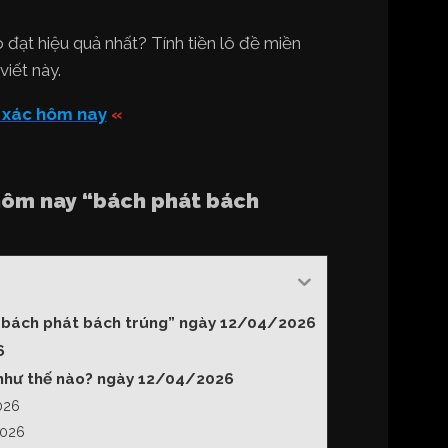
 đạt hiệu quả nhất? Tính tiền lô đề miền
viết này.
 xác hôm nay
«
 hôm nay “bách phát bách
 “bách phát bách trúng” ngày 12/04/2026
6
u như thế nào? ngày 12/04/2026
026
2026