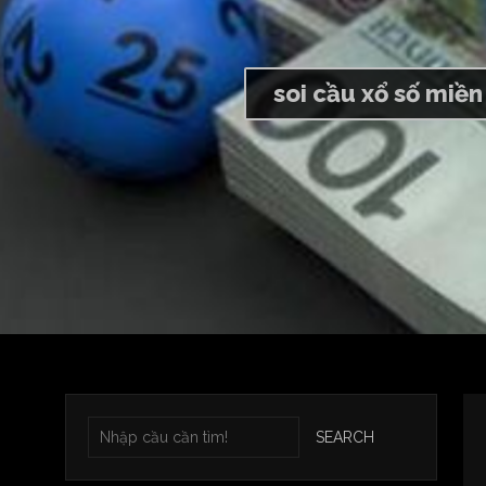
soi cầu xổ số miền
SEARCH