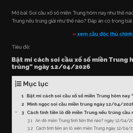
Mở bài: Soi cầu xổ số miền Trung hôm nay như thế nào
Trung nếu trúng giải như thế nào? Đáp án có trong bài 
»
xem cầu độc thủ chính
Tiêu đề:
Bật mí cách soi cầu xổ số miền Trung
trúng” ngày 12/04/2026
Mục lục
Bật mí cách soi cầu xổ số miền Trung hôm nay
Minh ngọc soi cầu miền trung ngày 12/04/202
Cách tính tiền lô đề miền Trung nếu trúng cầ
Ăn đề miền Trung tính tiền thế nào? ngày 12/04/2
Cách tính tiền ăn lô xiên miền Trung ngày 12/04/