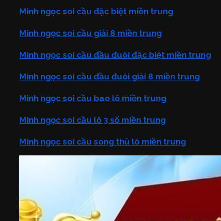
Minh ngọc soi cầu đặc biệt miền trung
Minh ngọc soi cầu giải 8 miền trung
Minh ngọc soi cầu đầu đuôi đặc biệt miền trung
Minh ngọc soi cầu đầu đuôi giải 8 miền trung
Minh ngọc soi cầu bao lô miền trung
Minh ngọc soi cầu lô 3 số miền trung
Minh ngọc soi cầu song thủ lô miền trung