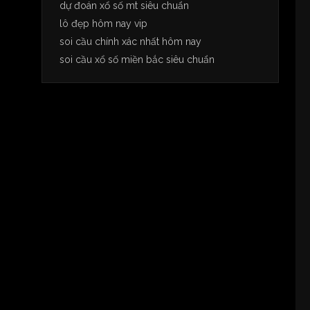
dự đoán xổ số mt siêu chuẩn
lô đẹp hôm nay vip
soi cầu chính xác nhất hôm nay
soi cầu xổ số miền bắc siêu chuẩn