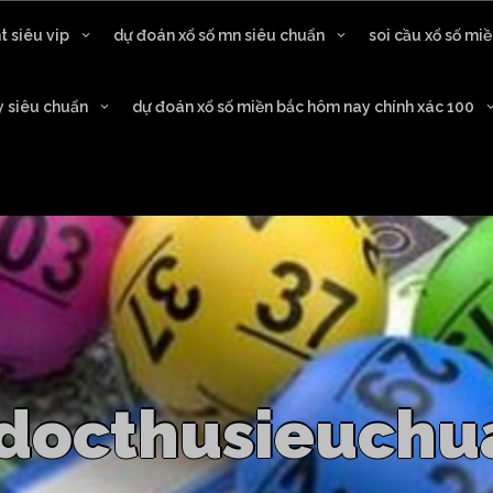
t siêu vip
dự đoán xổ số mn siêu chuẩn
soi cầu xổ số mi
y siêu chuẩn
dự đoán xổ số miền bắc hôm nay chính xác 100
d
o
c
t
h
u
s
i
e
u
c
h
u