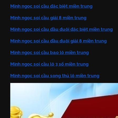
Minh ngọc soi cầu đặc biệt miền trung
Minh ngọc soi cầu giải 8 miền trung
Minh ngọc soi cầu đầu đuôi đặc biệt miền trung
Minh ngọc soi cầu đầu đuôi giải 8 miền trung
Minh ngọc soi cầu bao lô miền trung
Minh ngọc soi cầu lô 3 số miền trung
Minh ngọc soi cầu song thủ lô miền trung