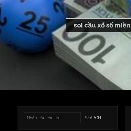
soi cầu xổ số miền
SEARCH