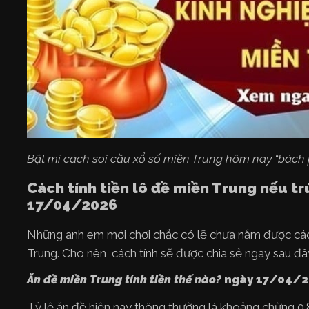
Bật mí cách soi cầu xổ số miền Trung hôm nay “bách 
Cách tính tiền lô đề miền Trung nếu t
17/04/2026
Những anh em mới chơi chắc có lẽ chưa nắm được cách 
Trung. Cho nên, cách tính sẽ được chia sẻ ngay sau đâ
Ăn đề miền Trung tính tiền thế nào?
ngày 17/04/2
Tỷ lệ ăn đề hiện nay thông thường là khoảng chừng 0