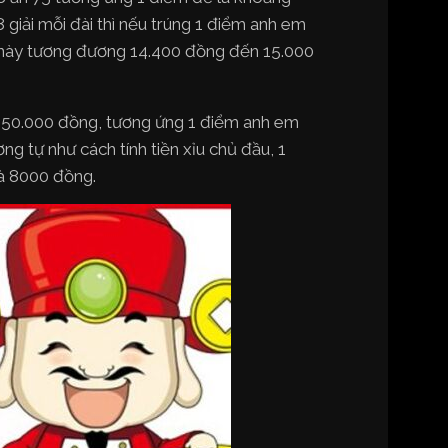
giải mỗi đài thì nếu trúng 1 điểm anh em
p này tương đương 14.400 đồng đến 15.000
c 650.000 đồng, tương ứng 1 điểm anh em
ng tự như cách tính tiền xỉu chủ đầu, 1
là 8000 đồng.