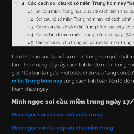
Các cách soi cầu xổ số miền Trung hôm nay “
Soi cầu miền Trung hiệu quả với cách đánh 2 số 
Soi cầu xổ số miền Trung hôm nay với cách đánh 
Cách soi cầu xổ số miền Trung hôm nay với 3 số c
Cách đánh lô xiên miền Trung hiệu quả ngày 17/
Cách chơi xỉu chủ trong soi cầu xổ số miền Trun
Làm thế nào soi cầu xổ số miền Trung hiệu quả nhất l
tâm. Trên mạng đầy rẫy cách tính lô đề miền Trung như
giải. Nếu bạn là người mới bước chân vào “làng soi cầu
miền Trung hôm nay
cùng cách tính toán tiền lô đề 
tham khảo ngay!
Minh ngọc soi cầu miền trung ngày 1
Minh ngọc soi cầu xỉu chủ miền trung
Minh ngọc soi cầu cặp xỉu chủ miền trung