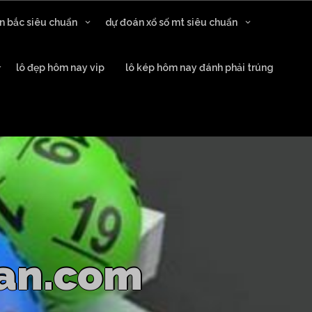
ền bắc siêu chuẩn
dự đoán xổ số mt siêu chuẩn
lô đẹp hôm nay vip
lô kép hôm nay đánh phải trúng
a
n
.
c
o
m