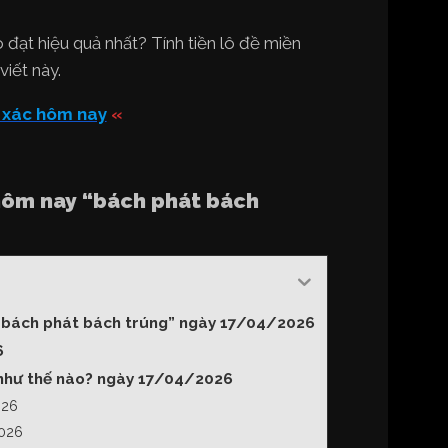
 đạt hiệu quả nhất? Tính tiền lô đề miền
viết này.
 xác hôm nay
«
 hôm nay “bách phát bách
 “bách phát bách trúng” ngày 17/04/2026
6
u như thế nào? ngày 17/04/2026
026
2026