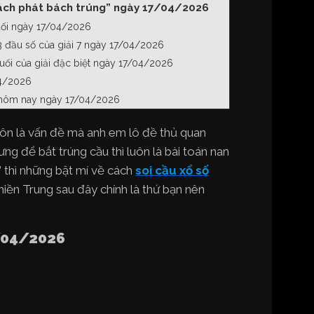
bách phát bách trúng” ngày 17/04/2026
cuối ngày 17/04/2026
3 đầu số của giải 7 ngày 17/04/2026
uối của giải đặc biệt ngày 17/04/2026
04/2026
g hôm nay ngày 17/04/2026
uôn là vấn đề mà anh em lô đề thủ quan
ng để bắt trúng cầu thì luôn là bài toán nan
” thì những bật mí về cách
soi cầu xổ số
miền Trung sau đây chính là thứ bạn nên
7/04/2026