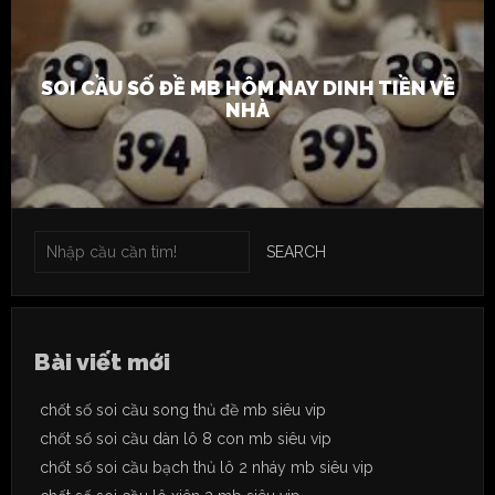
cầu
số
đề
mb
hôm
nay
dinh
SOI CẦU SỐ ĐỀ MB HÔM NAY DINH TIỀN VỀ
tiền
NHÀ
về
nhà
SEARCH
Bài viết mới
chốt số soi cầu song thủ đề mb siêu vip
chốt số soi cầu dàn lô 8 con mb siêu vip
chốt số soi cầu bạch thủ lô 2 nháy mb siêu vip