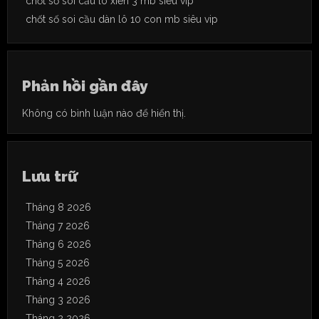
chốt số soi cầu lô xiên 3 mb siêu vip
chốt số soi cầu dàn lô 10 con mb siêu vip
Phản hồi gần đây
Không có bình luận nào để hiển thị.
Lưu trữ
Tháng 8 2026
Tháng 7 2026
Tháng 6 2026
Tháng 5 2026
Tháng 4 2026
Tháng 3 2026
Tháng 2 2026