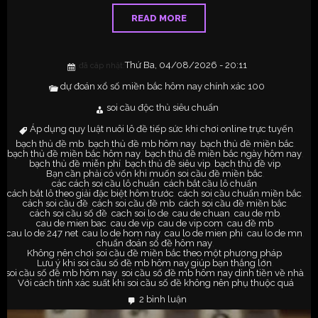
READ MORE
Thứ Ba, 04/08/2026 - 20:11
đã câp nhật:
dự đoán xổ số miền bắc hôm nay chính xác 100
soi cầu độc thủ siêu chuẩn
Áp dụng quy luật nuôi lô đề tiếp sức khi chơi online trực tuyến
,
bạch thủ đề mb
bạch thủ đề mb hôm nay
bạch thủ đề miền bắc
,
,
,
bạch thủ đề miền bắc hôm nay
bạch thủ đề miền bắc ngày hôm nay
,
,
bạch thủ đề miễn phí
bạch thủ đề siêu vip
bạch thủ đề vip
,
,
,
Bạn cần phải có vốn khi muốn soi cầu đề miền bắc
,
các cách soi cầu lô chuẩn
cách bắt cầu lô chuẩn
,
,
cách bắt lô theo giải đặc biệt hôm trước
cách soi cầu chuẩn miền bắc
,
,
cách soi cầu đề
cách soi cầu đề mb
cách soi cầu đề miền bắc
,
,
,
cách soi cầu số đề
cach soi lo de
cau de chuan
cau de mb
,
,
,
,
cau de mien bac
cau de vip
cau de vip com
cau đề mb
,
,
,
,
cau lo de 247 net
cau lo de hom nay
cau lo de mien phi
cau lo de mn
,
,
,
,
chuẩn đoán số đề hôm nay
,
Không nên chơi soi cầu đề miền bắc theo một phương pháp
,
Lưu ý khi soi cầu số đề mb hôm nay giúp bạn thắng lớn
,
soi cầu số đề mb hôm nay
soi cầu số đề mb hôm nay dinh tiền về nhà
,
,
Với cách tính xác suất khi soi cầu số đề không nên phụ thuộc quá
2 bình luận
ở
soi