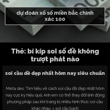
dự đoán xổ số miền bắc chính
xác 100
Thẻ:
bí kíp soi số đề không
trượt phát nào
soi cầu đề đẹp nhất hôm nay siêu chuẩn
Meta des: Tìm hiểu về cách soi cầu đề đẹp nhất hôm
nay cực kỳ hiệu quả. Anh em có thể thay đổi linh động
phương pháp sau khi trang bị nhiều hình thức soi cầu
khác nhau. » soi cầu bạch