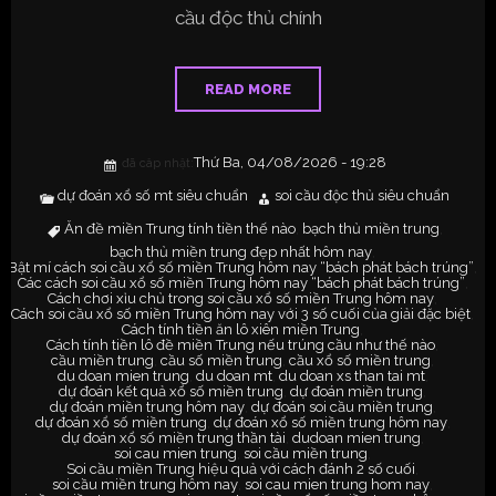
cầu độc thủ chính
READ MORE
Thứ Ba, 04/08/2026 - 19:28
đã câp nhật:
dự đoán xổ số mt siêu chuẩn
soi cầu độc thủ siêu chuẩn
Ăn đề miền Trung tính tiền thế nào
bạch thủ miền trung
,
,
bạch thủ miền trung đẹp nhất hôm nay
,
Bật mí cách soi cầu xổ số miền Trung hôm nay “bách phát bách trúng”
,
Các cách soi cầu xổ số miền Trung hôm nay “bách phát bách trúng”
,
Cách chơi xỉu chủ trong soi cầu xổ số miền Trung hôm nay
,
Cách soi cầu xổ số miền Trung hôm nay với 3 số cuối của giải đặc biệt
,
Cách tính tiền ăn lô xiên miền Trung
,
Cách tính tiền lô đề miền Trung nếu trúng cầu như thế nào
,
cầu miền trung
cầu số miền trung
cầu xổ số miền trung
,
,
,
du doan mien trung
du doan mt
du doan xs than tai mt
,
,
,
dự đoán kết quả xổ số miền trung
dự đoán miền trung
,
,
dự đoán miền trung hôm nay
dự đoán soi cầu miền trung
,
,
dự đoán xổ số miền trung
dự đoán xổ số miền trung hôm nay
,
,
dự đoán xổ số miền trung thần tài
dudoan mien trung
,
,
soi cau mien trung
soi cầu miền trung
,
,
Soi cầu miền Trung hiệu quả với cách đánh 2 số cuối
,
soi cầu miền trung hôm nay
soi cau mien trung hom nay
,
,