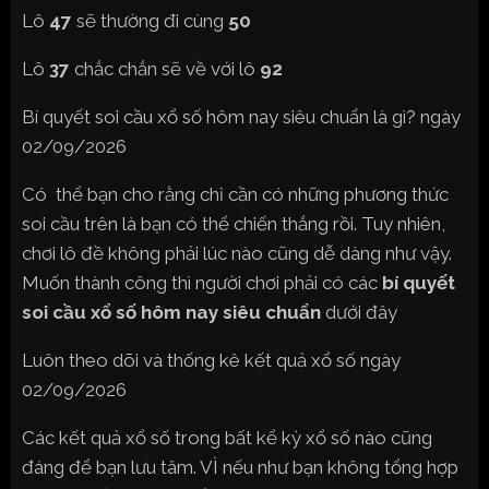
Lô
47
sẽ thường đi cùng
50
Lô
37
chắc chắn sẽ về với lô
92
Bí quyết soi cầu xổ số hôm nay siêu chuẩn là gì? ngày
02/09/2026
Có thể bạn cho rằng chỉ cần có những phương thức
soi cầu trên là bạn có thể chiến thắng rồi. Tuy nhiên,
chơi lô đề không phải lúc nào cũng dễ dàng như vậy.
Muốn thành công thì người chơi phải có các
bí quyết
soi cầu xổ số hôm nay siêu chuẩn
dưới đây
Luôn theo dõi và thống kê kết quả xổ số ngày
02/09/2026
Các kết quả xổ số trong bất kể kỳ xổ số nào cũng
đáng để bạn lưu tâm. VÌ nếu như bạn không tổng hợp