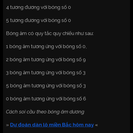
4 tương đương với bóng số 0
5 tương đương với bóng số 0
Bóng âm có quy tắc quy chiếu như sau:
1 bóng âm tương ứng với bóng số 0,
2 bóng âm tương ứng với bóng số 9
3 bóng âm tương ứng với bóng số 3
5 bóng âm tương ứng với bóng số 3
0 bóng âm tương ứng với bóng số 6
Cách soi cầu theo bóng âm dương
»
Dự đoán dàn lô miền Bắc hôm nay
«