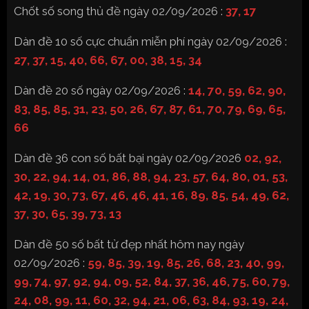
Chốt số song thủ đề ngày 02/09/2026 :
37, 17
Dàn đề 10 số cực chuẩn miễn phí ngày 02/09/2026 :
27, 37, 15, 40, 66, 67, 00, 38, 15, 34
Dàn đề 20 số ngày 02/09/2026 :
14, 70, 59, 62, 90,
83, 85, 85, 31, 23, 50, 26, 67, 87, 61, 70, 79, 69, 65,
66
Dàn đề 36 con số bất bại ngày 02/09/2026
02, 92,
30, 22, 94, 14, 01, 86, 88, 94, 23, 57, 64, 80, 01, 53,
42, 19, 30, 73, 67, 46, 46, 41, 16, 89, 85, 54, 49, 62,
37, 30, 65, 39, 73, 13
Dàn đề 50 số bất tử đẹp nhất hôm nay ngày
02/09/2026 :
59, 85, 39, 19, 85, 26, 68, 23, 40, 99,
99, 74, 97, 92, 94, 09, 52, 84, 37, 36, 46, 75, 60, 79,
24, 08, 99, 11, 60, 32, 94, 21, 06, 63, 84, 93, 19, 24,