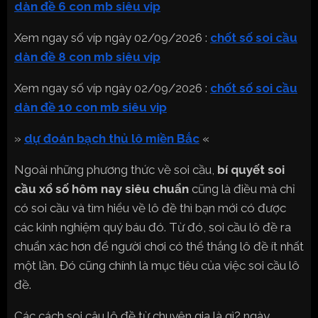
dàn đề 6 con mb siêu vip
Xem ngay số víp ngày 02/09/2026 :
chốt số soi cầu
dàn đề 8 con mb siêu vip
Xem ngay số víp ngày 02/09/2026 :
chốt số soi cầu
dàn đề 10 con mb siêu vip
»
dự đoán bạch thủ lô miền Bắc
«
Ngoài những phương thức về soi cầu,
bí quyết soi
cầu xổ số hôm nay siêu chuẩn
cũng là điều mà chỉ
có soi cầu và tìm hiểu về lô đề thì bạn mới có được
các kinh nghiệm quý báu đó. Từ đó, soi cầu lô đề ra
chuẩn xác hơn để người chơi có thể thắng lô đề ít nhất
một lần. Đó cũng chính là mục tiêu của việc soi cầu lô
đề.
Các cách soi câu lô đề từ chuyên gia là gì? ngày