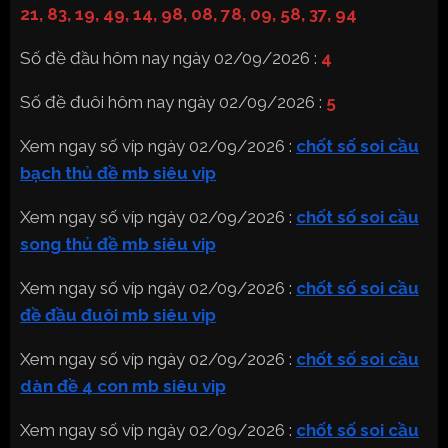
21, 83, 19, 49, 14, 98, 08, 78, 09, 58, 37, 94
Số đề đầu hôm nay ngày 02/09/2026 :
4
Số đề đuôi hôm nay ngày 02/09/2026 :
5
Xem ngay số víp ngày 02/09/2026 :
chốt số soi cầu
bạch thủ đề mb siêu vip
Xem ngay số víp ngày 02/09/2026 :
chốt số soi cầu
song thủ đề mb siêu vip
Xem ngay số víp ngày 02/09/2026 :
chốt số soi cầu
đề đầu đuôi mb siêu vip
Xem ngay số víp ngày 02/09/2026 :
chốt số soi cầu
dàn đề 4 con mb siêu vip
Xem ngay số víp ngày 02/09/2026 :
chốt số soi cầu