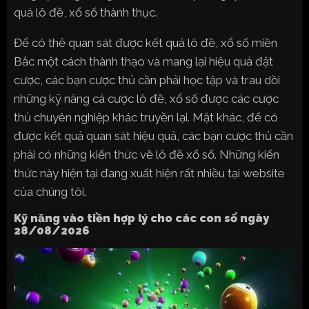
quả lô đề, xổ số thành thục.
Để có thẻ quan sát được kết quả lô đề, xổ số miền
Bắc một cách thành thạo và mang lại hiệu quả đặt
cược, các bạn cược thủ cần phải học tập và trau dồi
những kỹ năng cá cược lô đề, xổ số được các cược
thủ chuyên nghiệp khác truyền lại. Mặt khác, để có
được kết quả quan sát hiệu quả, các bạn cược thủ cần
phải có những kiến thức về lô đề xổ số. Những kiến
thức này hiện tại đang xuất hiện rất nhiều tại website
của chúng tôi.
Kỹ năng vào tiền hợp lý cho các con số ngày
28/08/2026