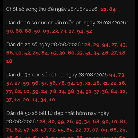
Chốt số song thủ đề ngày 28/08/2026 :
21, 84
Dàn đề 10 số cực chuẩn miễn phí ngày 28/08/2026 :
90, 68, 68, 50, 09, 23, 73, 17, 94, 52
Dàn đề 20 số ngày 28/08/2026 :
28, 29, 94, 27, 43,
66, 10, 53, 29, 84, 93, 30, 60, 33, 51, 35, 46, 27, 18,
18
Dàn đề 36 con số bất bại ngày 28/08/2026
94, 73,
57, 27, 59, 96, 57, 56, 78, 94, 19, 31, 48, 31, 22, 16,
77, 62, 10, 59, 24, 78, 14, 98, 34, 91, 37, 36, 84, 12,
37, 14, 20, 14, 34, 10
Dàn đề 50 số bất tử đẹp nhất hôm nay ngày
28/08/2026 :
28, 80, 99, 26, 93, 34, 68, 90, 10, 81,
71, 82, 57, 58, 57, 72, 55, 85, 22, 77, 07, 09, 68, 29,
56, 64, 72, 67, 08, 93, 75, 11, 86, 22, 33, 07, 77, 69,