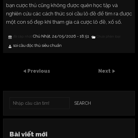
bạn cược thủ cũng không được quên học tập và
nghiên cứu các cách thức soi cầu lô đề để tìm ra được
một con số đẹp khi tham gia cá cược lô đề, xổ số.
Chủ Nhật, 24/05/2026 - 18:51
đã câp nhật:
Chưa phân loại
soi cầu độc thủ siêu chuẩn
Previous
Next
SEARCH
Bài viết mới