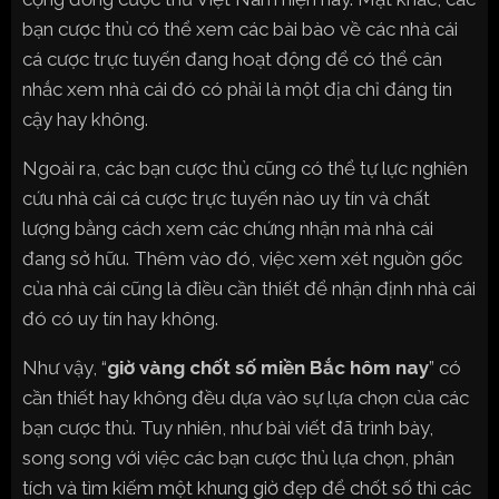
bạn cược thủ có thể xem các bài bào về các nhà cái
cá cược trực tuyến đang hoạt động để có thể cân
nhắc xem nhà cái đó có phải là một địa chỉ đáng tin
cậy hay không.
Ngoài ra, các bạn cược thủ cũng có thể tự lực nghiên
cứu nhà cái cá cược trực tuyến nào uy tín và chất
lượng bằng cách xem các chứng nhận mà nhà cái
đang sở hữu. Thêm vào đó, việc xem xét nguồn gốc
của nhà cái cũng là điều cần thiết để nhận định nhà cái
đó có uy tín hay không.
Như vậy, “
giờ vàng chốt số miền Bắc hôm nay
” có
cần thiết hay không đều dựa vào sự lựa chọn của các
bạn cược thủ. Tuy nhiên, như bài viết đã trình bày,
song song với việc các bạn cược thủ lựa chọn, phân
tích và tìm kiếm một khung giờ đẹp để chốt số thì các