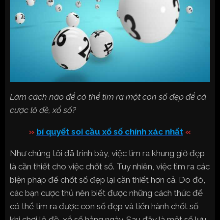
Làm cách nào để có thể tìm ra một con số đẹp để cá
cược lô đề, xổ số?
»
bí quyết soi cầu xổ số chính xác nhất
«
Như chúng tôi đã trình bày, việc tìm ra khung giờ đẹp
là cần thiết cho việc chốt số. Tuy nhiên, việc tìm ra các
biện pháp để chốt số đẹp lại cần thiết hơn cả. Do đó,
các bạn cược thủ nên biết được những cách thức để
có thể tìm ra được con số đẹp và tiến hành chốt số
khi chơi lô đề, xổ số hằng ngày. Sau đây là một số lưu