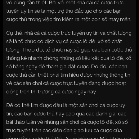
vô cùng cần thiết. Bởi với một nhà cái cá cược trực
tuyến uy tín sẽ là một trợ thủ đắc lực cho các bạn
cược thủ trong việc tìm kiếm ra một con số may mắn.
Cụ thể, nhà cá cá cược trực tuyến uy tín và chất lượng
sẽ là tổ chức có dịch vụ cá cược lô đề, xổ số chất
lượng. Theo đó, tổ chức này sẽ giúp các bạn cược thủ
thống kê nhanh chóng những số liệu kết quả lô đề, xổ
số hằng ngày để tham gia đặt cược. Do đó, các bạn
cược thủ cần thiết phải tìm hiểu được những thông tin
về các sân chơi cá cược trực tuyến đang được hoạt
động trên thị trường cá cược ngày nay.
Để có thể tim được đâu là một sân chơi cá cược uy
tín, các bạn cược thủ hãy dạo qua các đánh giá, các
bài thảo luận về những sân chơi cá cược lô đề, xổ số
trực tuyến trên các diễn đàn giao lưu cá cược của
cộng đồng cược thủ Việt Nam hiện nay. Mặt khác, các