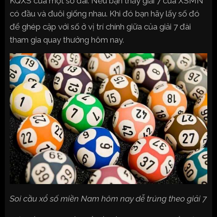
KQXS của một số đài. Nếu bạn thấy giải 7 của XSMN
có đầu và đuôi giống nhau. Khi đó bạn hãy lấy số đó
để ghép cặp với số ở vị trí chính giữa của giải 7 đài
tham gia quay thưởng hôm nay.
Soi cầu xổ số miền Nam hôm nay dễ trúng theo giải 7