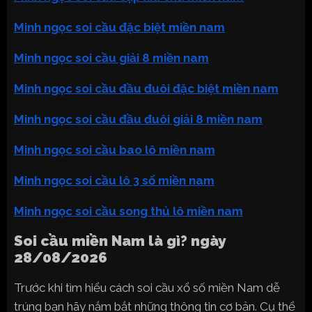
Minh ngọc soi cầu đặc biệt miền nam
Minh ngọc soi cầu giải 8 miền nam
Minh ngọc soi cầu đầu đuôi đặc biệt miền nam
Minh ngọc soi cầu đầu đuôi giải 8 miền nam
Minh ngọc soi cầu bao lô miền nam
Minh ngọc soi cầu lô 3 số miền nam
Minh ngọc soi cầu song thủ lô miền nam
Soi cầu miền Nam là gì? ngày
28/08/2026
Trước khi tìm hiểu cách soi cầu xổ số miền Nam dễ
trúng bạn hãy nắm bắt những thông tin cơ bản. Cụ thể