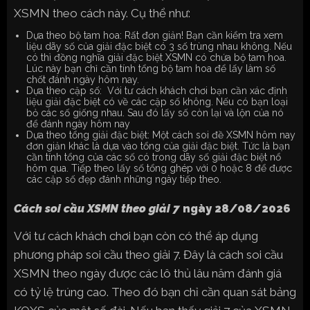
XSMN theo cách này. Cụ thể như:
Dựa theo bộ tam hoa: Rất đơn giản! Bạn cần kiểm tra xem
liệu dãy số của giải đặc biệt có 3 số trùng nhau không. Nếu
có thì đồng nghĩa giải đặc biệt XSMN có chứa bộ tam hoa.
Lúc này bạn chỉ cần tính tổng bộ tam hoa để lấy làm số
chốt đánh ngày hôm nay.
Dựa theo cặp số: Với tư cách khách chơi bạn cần xác định
liệu giải đặc biệt có về các cặp số không. Nếu có bạn loại
bỏ các số giống nhau. Sau đó lấy số còn lại và lộn của nó
để đánh ngày hôm nay
Dựa theo tổng giải đặc biệt: Một cách soi đề XSMN hôm nay
đơn giản khác là dựa vào tổng của giải đặc biệt. Tức là bạn
cần tính tổng của các số có trong dãy số giải đặc biệt nổ
hôm qua. Tiếp theo lấy số tổng ghép với 0 hoặc 8 để được
các cặp số đẹp đánh những ngày tiếp theo.
Cách soi cầu XSMN theo giải 7
ngày 28/08/2026
Với tư cách khách chơi bạn còn có thể áp dụng
phương pháp soi cầu theo giải 7. Đây là cách soi cầu
XSMN theo ngày được các lô thủ lâu năm đánh giá
có tỷ lệ trúng cao. Theo đó bạn chỉ cần quan sát bảng