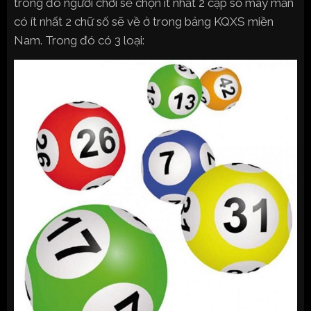
trong đó người chơi sẽ chọn ít nhất 2 cặp số may mắn
có ít nhất 2 chữ số sẽ về ở trong bảng KQXS miền
Nam. Trong đó có 3 loại: