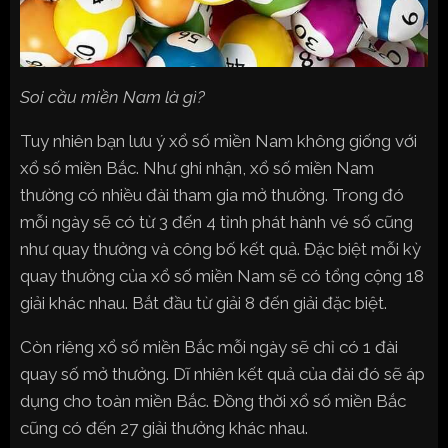
Soi cầu miền Nam là gì?
Tuy nhiên bạn lưu ý xổ số miền Nam không giống với
xổ số miền Bắc. Như ghi nhận, xổ số miền Nam
thường có nhiều đài tham gia mở thưởng. Trong đó
mỗi ngày sẽ có từ 3 đến 4 tỉnh phát hành vé số cũng
như quay thưởng và công bố kết quả. Đặc biệt mỗi kỳ
quay thưởng của xổ số miền Nam sẽ có tổng cộng 18
giải khác nhau. Bắt đầu từ giải 8 đến giải đặc biệt.
Còn riêng xổ số miền Bắc mỗi ngày sẽ chỉ có 1 đài
quay số mở thưởng. Dĩ nhiên kết quả của đài đó sẽ áp
dụng cho toàn miền Bắc. Đồng thời xổ số miền Bắc
cũng có đến 27 giải thưởng khác nhau.