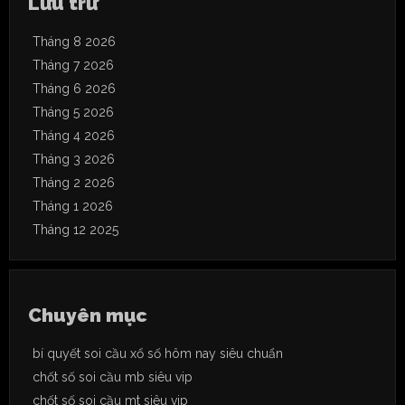
Lưu trữ
Tháng 8 2026
Tháng 7 2026
Tháng 6 2026
Tháng 5 2026
Tháng 4 2026
Tháng 3 2026
Tháng 2 2026
Tháng 1 2026
Tháng 12 2025
Chuyên mục
bí quyết soi cầu xổ số hôm nay siêu chuẩn
chốt số soi cầu mb siêu vip
chốt số soi cầu mt siêu vip