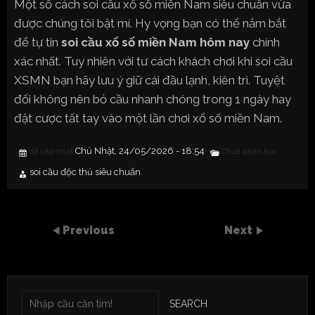
Một số cách soi cầu xổ số miền Nam siêu chuẩn vừa
được chúng tôi bật mí. Hy vọng bạn có thể nắm bắt
để tự tin
soi cầu xổ số miền Nam hôm nay
chính
xác nhất. Tuy nhiên với tư cách khách chơi khi soi cầu
XSMN bạn hãy lưu ý giữ cái đầu lạnh, kiên trì. Tuyệt
đối không nên bỏ cầu nhanh chóng trong 1 ngày hay
đặt cược tất tay vào một lần chơi xổ số miền Nam.
Chủ Nhật, 24/05/2026 - 18:54
đã câp nhật:
Chưa phân loại
soi cầu độc thủ siêu chuẩn
Previous
Next
SEARCH