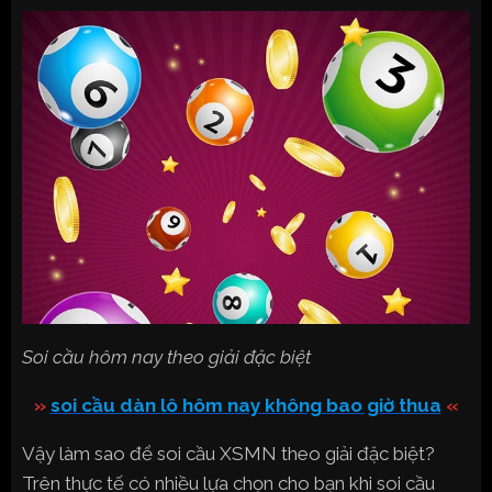
Soi cầu hôm nay theo giải đặc biệt
»
soi cầu dàn lô hôm nay không bao giờ thua
«
Vậy làm sao để soi cầu XSMN theo giải đặc biệt?
Trên thực tế có nhiều lựa chọn cho bạn khi soi cầu