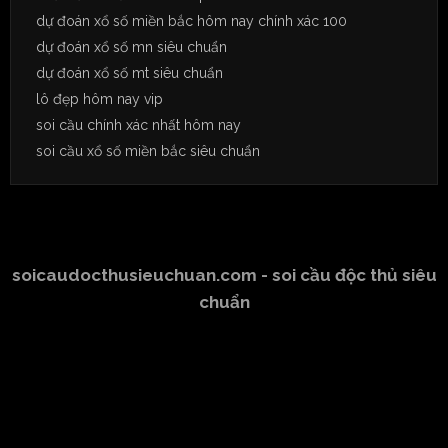
dự đoán xổ số miền bắc hôm nay chính xác 100
dự đoán xổ số mn siêu chuẩn
dự đoán xổ số mt siêu chuẩn
lô đẹp hôm nay vip
soi cầu chính xác nhất hôm nay
soi cầu xổ số miền bắc siêu chuẩn
soicaudocthusieuchuan.com - soi cầu độc thủ siêu
chuẩn