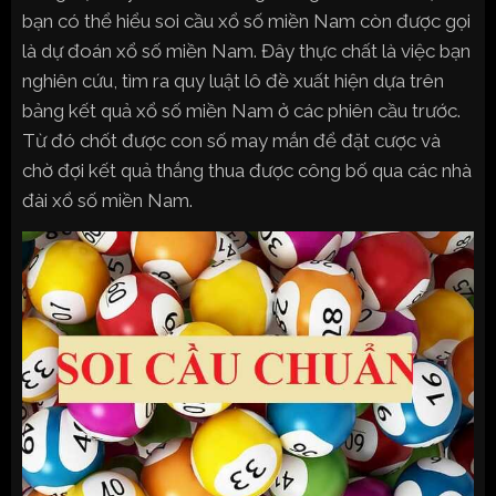
bạn có thể hiểu soi cầu xổ số miền Nam còn được gọi
là dự đoán xổ số miền Nam. Đây thực chất là việc bạn
nghiên cứu, tìm ra quy luật lô đề xuất hiện dựa trên
bảng kết quả xổ số miền Nam ở các phiên cầu trước.
Từ đó chốt được con số may mắn để đặt cược và
chờ đợi kết quả thắng thua được công bố qua các nhà
đài xổ số miền Nam.