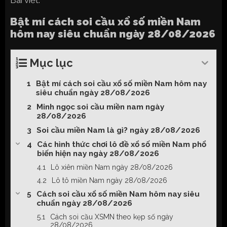
Bài viết:
Bật mí cách soi cầu xổ số miền Nam
hôm nay siêu chuẩn ngày 28/08/2026
Mục lục
Bật mí cách soi cầu xổ số miền Nam hôm nay
siêu chuẩn ngày 28/08/2026
Minh ngọc soi cầu miền nam ngày
28/08/2026
Soi cầu miền Nam là gì? ngày 28/08/2026
Các hình thức chơi lô đề xổ số miền Nam phổ
biến hiện nay ngày 28/08/2026
Lô xiên miền Nam ngày 28/08/2026
Lô tô miền Nam ngày 28/08/2026
Cách soi cầu xổ số miền Nam hôm nay siêu
chuẩn ngày 28/08/2026
Cách soi cầu XSMN theo kẹp số ngày
28/08/2026