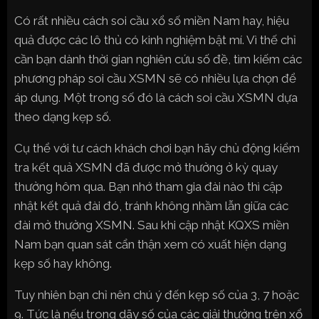
Có rất nhiều cách soi cầu xổ số miền Nam hay, hiệu
quả được các lô thủ có kinh nghiệm bật mí. Vì thế chỉ
cần bạn dành thời gian nghiên cứu số đề, tìm kiếm các
phương pháp soi cầu XSMN sẽ có nhiều lựa chọn để
áp dụng. Một trong số đó là cách soi cầu XSMN dựa
theo dạng kẹp số.
Cụ thể với tư cách khách chơi bạn hãy chủ động kiểm
tra kết quả XSMN đã được mở thưởng ở kỳ quay
thưởng hôm qua. Bạn nhớ tham gia đài nào thì cập
nhật kết quả đài đó, tránh không nhầm lẫn giữa các
đài mở thưởng XSMN. Sau khi cập nhật KQXS miền
Nam bạn quan sát cẩn thận xem có xuất hiện dạng
kẹp số hay không.
Tuy nhiên bạn chỉ nên chú ý đến kẹp số của 3, 7 hoặc
9. Tức là nếu trong dãy số của các giải thưởng trên xổ