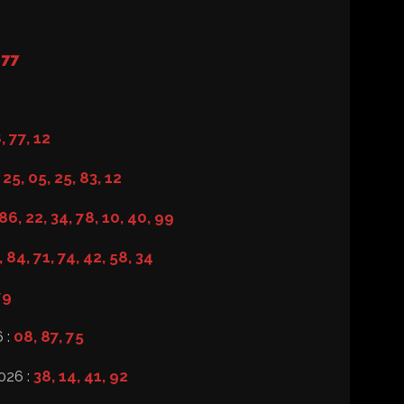
 77
, 77, 12
 25, 05, 25, 83, 12
86, 22, 34, 78, 10, 40, 99
, 84, 71, 74, 42, 58, 34
79
 :
08, 87, 75
026 :
38, 14, 41, 92