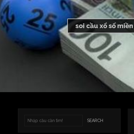
soi cầu xổ số miền
SEARCH