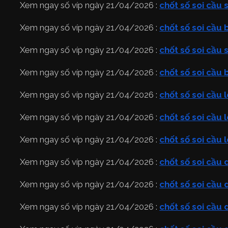
Xem ngay số víp ngày 21/04/2026 :
chốt số soi cầu 
Xem ngay số víp ngày 21/04/2026 :
chốt số soi cầu 
Xem ngay số víp ngày 21/04/2026 :
chốt số soi cầu 
Xem ngay số víp ngày 21/04/2026 :
chốt số soi cầu 
Xem ngay số víp ngày 21/04/2026 :
chốt số soi cầu l
Xem ngay số víp ngày 21/04/2026 :
chốt số soi cầu l
Xem ngay số víp ngày 21/04/2026 :
chốt số soi cầu 
Xem ngay số víp ngày 21/04/2026 :
chốt số soi cầu 
Xem ngay số víp ngày 21/04/2026 :
chốt số soi cầu 
Xem ngay số víp ngày 21/04/2026 :
chốt số soi cầu 