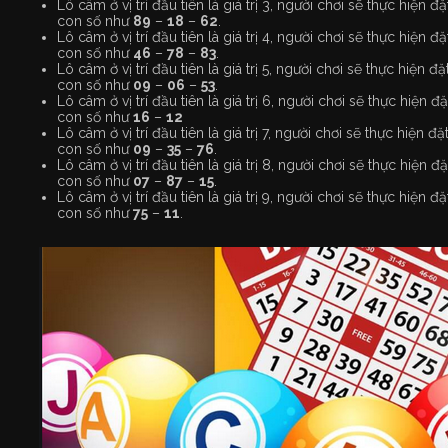
Lô câm ở vị trí đầu tiên là giá trị 3, người chơi sẽ thực hiện
con số như
89
–
18
–
62
.
Lô câm ở vị trí đầu tiên là giá trị 4, người chơi sẽ thực hiện
con số như
46
–
78
–
83
.
Lô câm ở vị trí đầu tiên là giá trị 5, người chơi sẽ thực hiện
con số như
09
–
06
–
53
.
Lô câm ở vị trí đầu tiên là giá trị 6, người chơi sẽ thực hiện
con số như
16
–
12
Lô câm ở vị trí đầu tiên là giá trị 7, người chơi sẽ thực hiện
con số như
09
–
35
–
76
.
Lô câm ở vị trí đầu tiên là giá trị 8, người chơi sẽ thực hiện
con số như
07
–
87
–
15
.
Lô câm ở vị trí đầu tiên là giá trị 9, người chơi sẽ thực hiện
con số như
75
–
11
.