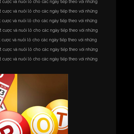
 đặt cược và nuôi lô cho các ngày tiếp theo với những
 đặt cược và nuôi lô cho các ngày tiếp theo với những
 đặt cược và nuôi lô cho các ngày tiếp theo với những
 đặt cược và nuôi lô cho các ngày tiếp theo với những
 đặt cược và nuôi lô cho các ngày tiếp theo với những
 đặt cược và nuôi lô cho các ngày tiếp theo với những
 đặt cược và nuôi lô cho các ngày tiếp theo với những