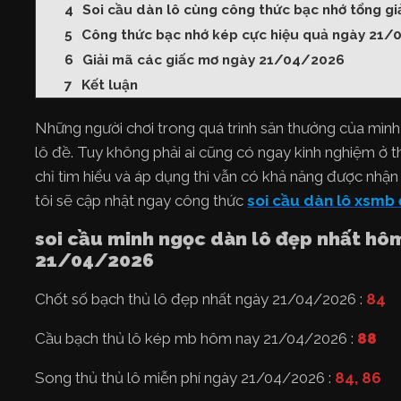
Soi cầu dàn lô cùng công thức bạc nhớ tổng g
Công thức bạc nhớ kép cực hiệu quả ngày 21
Giải mã các giấc mơ ngày 21/04/2026
Kết luận
Những người chơi trong quá trình săn thưởng của mình
lô đề. Tuy không phải ai cũng có ngay kinh nghiệm ở 
chỉ tìm hiểu và áp dụng thì vẫn có khả năng được nhậ
tôi sẽ cập nhật ngay công thức
soi cầu dàn lô xsmb
soi cầu minh ngọc dàn lô đẹp nhất hô
21/04/2026
Chốt số bạch thủ lô đẹp nhất ngày 21/04/2026 :
84
Cầu bạch thủ lô kép mb hôm nay 21/04/2026 :
88
Song thủ thủ lô miễn phí ngày 21/04/2026 :
84, 86