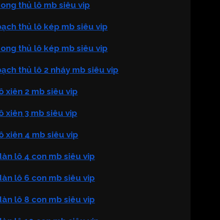
song thủ lô mb siêu vip
bạch thủ lô kép mb siêu vip
song thủ lô kép mb siêu vip
bạch thủ lô 2 nháy mb siêu vip
ô xiên 2 mb siêu vip
ô xiên 3 mb siêu vip
lô xiên 4 mb siêu vip
dàn lô 4 con mb siêu vip
dàn lô 6 con mb siêu vip
dàn lô 8 con mb siêu vip