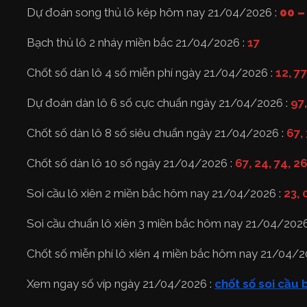
Dự đoán song thủ lô kép hôm nay 21/04/2026 :
00 –
Bạch thủ lô 2 nháy miền bắc 21/04/2026 :
17
Chốt số dàn lô 4 số miễn phí ngày 21/04/2026 :
12, 77
Dự đoán dàn lô 6 số cực chuẩn ngày 21/04/2026 :
97,
Chốt số dàn lô 8 số siêu chuẩn ngày 21/04/2026 :
67, 
Chốt số dàn lô 10 số ngày 21/04/2026 :
67, 24, 74, 26
Soi cầu lô xiên 2 miền bắc hôm nay 21/04/2026 :
23, 
Soi cầu chuẩn lô xiên 3 miền bắc hôm nay 21/04/2026
Chốt số miễn phí lô xiên 4 miền bắc hôm nay 21/04/2
Xem ngay số víp ngày 21/04/2026 :
chốt số soi cầu 