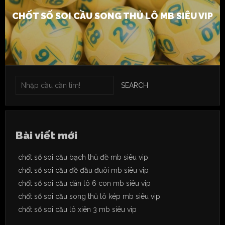
lô
mb
CHỐT SỐ SOI CẦU SONG THỦ LÔ MB SIÊU VIP
siêu
vip
SEARCH
Bài viết mới
chốt số soi cầu bạch thủ đề mb siêu vip
chốt số soi cầu đề đầu đuôi mb siêu vip
chốt số soi cầu dàn lô 6 con mb siêu vip
chốt số soi cầu song thủ lô kép mb siêu vip
chốt số soi cầu lô xiên 3 mb siêu vip