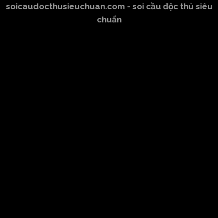
soicaudocthusieuchuan.com - soi cầu độc thủ siêu
chuẩn