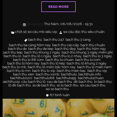
READ MORE
Thứ Năm, 06/08/2026 - 19:31
đã câp nhật:
chốt số soi cầu mb siêu vip
soi cầu độc thủ siêu chuẩn
bach thủ
bach thu 247
bach thu 3 cang
,
,
,
bạch thủ ba càng hôm nay
bach thu cao cấp
bạch thủ chuẩn
,
,
,
bach thu de
bach thu de kep
bạch thủ đẹp
bạch thủ hôm nay
,
,
,
,
bạch thủ kép
bạch thủ khung 2 ngày
bạch thủ khung 3 ngày miễn phí
,
,
bach thu lo
bạch thủ lô 1 ngày
bach thu lo 2 nhay
bach thu lo 3 ngay
,
,
,
,
,
bach thu lo 88 com
bach thu lo chuan
bach thu lo com
,
,
,
bạch thủ lô hôm nay
bạch thủ lô kép
bạch thủ lô khung 2 ngày
,
,
,
bach thu lo mb
bach thủ lô miền bắc hôm nay
bach thu lo mien nam
,
,
,
bạch thu lo mn
bach thu lo vip
bach thu mien bac
bach thu vip
,
,
,
,
bach thu xien
bach thu xsmb
bachthulo
bachthulo info
,
,
,
,
bachthulo100
bachthulo88
bachthulo99
bachthulochuan
,
,
,
,
bachthuvip
cầu bạch thủ lô
cau de bach thu
đề bạch thủ
lo bach thu
,
,
,
,
,
lô đề bạch thủ
so de bach thu
so lo bach thu
soi cau bach thu
,
,
,
,
soi so bach thu
87 bình luận
ở
chốt
số
soi
cầu
song
thủ