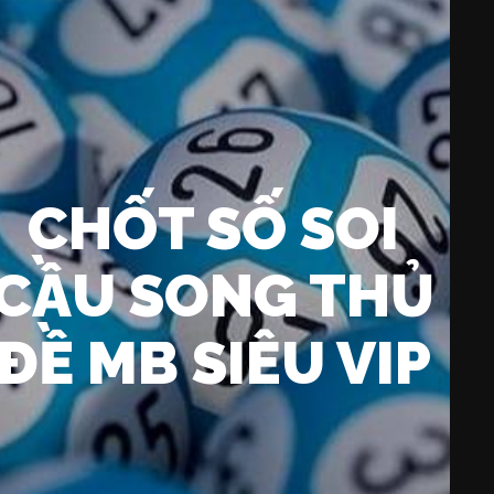
CHỐT SỐ SOI
CẦU SONG THỦ
ĐỀ MB SIÊU VIP