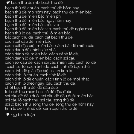
bach thu de mb
bach thu đề
,
,
bạch thủ đề chuẩn
bạch thủ đề hôm nay
,
,
bạch thủ đề mb hôm nay
bạch thủ đề miền bắc
,
,
bạch thủ đề miền bắc miễn phí
,
bạch thủ đề miền bắc ngày hôm nay
,
bạch thủ đề miền bắc siêu vip
,
bạch thủ đề miền bắc vip
bạch thủ đề ngày mai
,
,
bạch thủ lo đề
bạch thủ lô miền bắc
,
,
bắt bạch thủ đề
cách bắt bạch thủ đề
,
,
cách bắt cầu đề miền bắc
,
cách bắt đặc biệt miền bắc
cách bắt đề miền bắc
,
,
cách đánh đề chính xác nhất
,
cách đánh đề miền bắc
cách đánh lô đề
,
,
cách đánh lô đề miền bắc
cach soi cau
,
,
cách soi cầu đề
cách soi cầu miền bắc
cách soi đề
,
,
cách soi lô
cach tinh de
cách tính đề bạch thủ
,
,
,
,
cách tính đề giải đặc biệt
cach tinh lo
,
,
cách tính lô chuẩn
cách tính lô đề
,
,
cách tính lô đề chuẩn
cách tính lô đề mới nhất
,
,
cách tính lô theo ngày
cầu bạch thủ đề
,
,
chốt bạch thủ đề
đề đầu đuôi
,
,
lo bach thu mien bac
số đề đầu đuôi
,
,
soi cầu đề đầu đuôi
soi cầu đề đầu đuôi miền bắc
,
,
soi cầu lô bạch thủ
soi cầu song thủ đề
,
,
soi lo bach thu
song thủ đề
song thủ đề hôm nay
,
,
,
tinh lo de
tính số đề
xem bạch thủ lô đề
,
,
ở
153 bình luận
chốt
số
soi
cầu
song