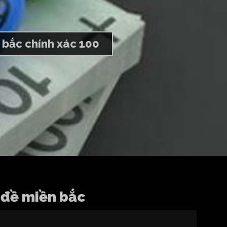
 bắc chính xác 100
 đề miền bắc