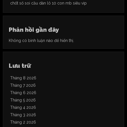
chốt số soi cầu dàn lô 10 con mb siêu vip
Phản hồi gần đây
Không có bình luận nào để hiển thị.
Lưu trữ
Tháng 8 2026
Tháng 7 2026
Tháng 6 2026
Tháng 5 2026
Tháng 4 2026
Tháng 3 2026
Tháng 2 2026