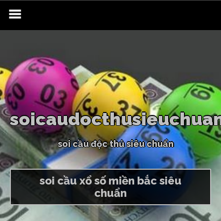
Skip
to
content
s
o
i
c
a
u
d
o
c
t
h
u
s
i
e
u
c
h
u
a
s
o
i
c
ầ
u
đ
ộ
c
t
h
ủ
s
i
ê
u
c
h
u
ẩ
n
soi cầu xổ số miền bắc siêu
chuẩn