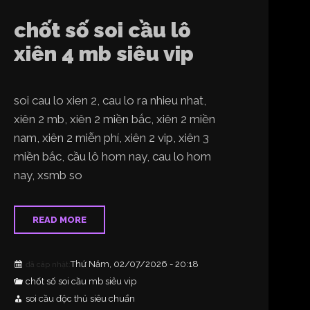
chốt số soi cầu lô
xiên 4 mb siêu vip
soi cau lo xien 2, cau lo ra nhieu nhat,
xiên 2 mb, xiên 2 miền bắc, xiên 2 miền
nam, xiên 2 miễn phí, xiên 2 vip, xiên 3
miền bắc, cầu lô hom nay, cau lo hom
nay, xsmb so
READ MORE
Thứ Năm, 02/07/2026 - 20:18
đã câp nhật:
chốt số soi cầu mb siêu vip
soi cầu độc thủ siêu chuẩn