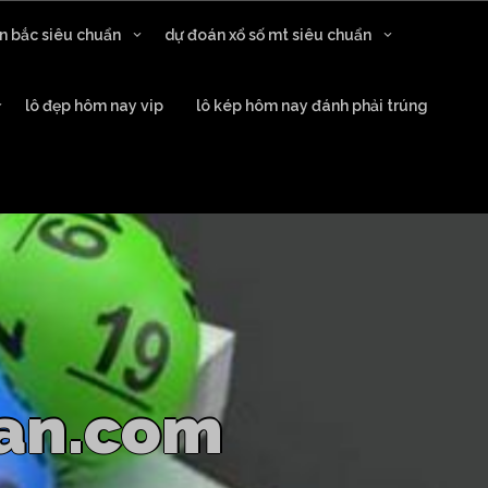
ền bắc siêu chuẩn
dự đoán xổ số mt siêu chuẩn
lô đẹp hôm nay vip
lô kép hôm nay đánh phải trúng
a
n
.
c
o
m