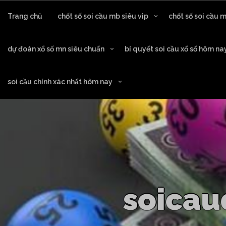
Skip
to
Trang chủ
chốt số soi cầu mb siêu vip
chốt số soi cầu m
content
dự đoán xổ số mn siêu chuẩn
bí quyết soi cầu xổ số hôm na
soi cầu chính xác nhất hôm nay
s
o
i
c
a
u