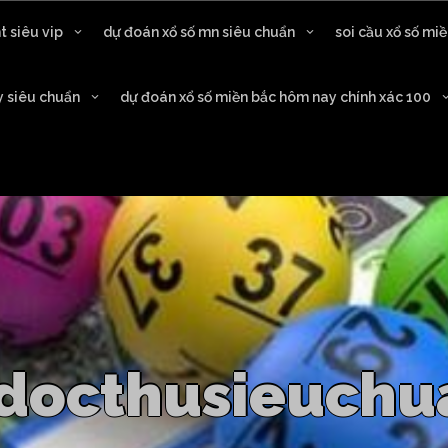
t siêu vip
dự đoán xổ số mn siêu chuẩn
soi cầu xổ số mi
y siêu chuẩn
dự đoán xổ số miền bắc hôm nay chính xác 100
d
o
c
t
h
u
s
i
e
u
c
h
u