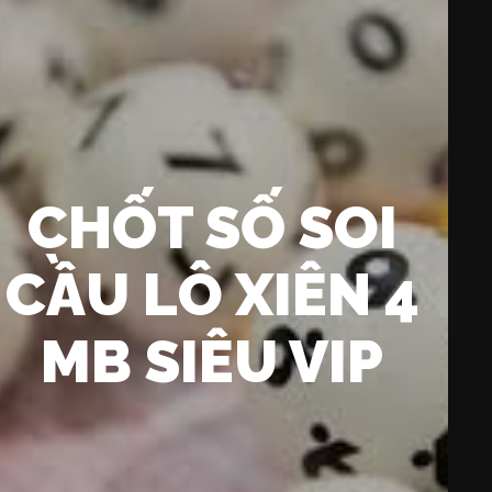
CHỐT SỐ SOI
CẦU LÔ XIÊN 4
MB SIÊU VIP