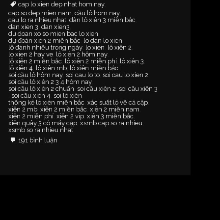
cap lo xien dep nhat hom nay
,
cap so dep mien nam
cầu lô hom nay
,
,
cau lo ra nhieu nhat
dàn lô xiên 3 miền bắc
,
,
dan xien 3
dan xien3
,
,
du doan xo so mien bac lo xien
,
dự đoán xiên 2 miền bắc
lo dan lo xien
,
,
lô đánh nhiều trong ngày
lo xien
lô xiên 2
,
,
,
lo xien 2 hay ve
lô xiên 2 hôm nay
,
,
lô xiên 2 miền bắc
lô xiên 2 miễn phí
lô xiên 3
,
,
,
lô xiên 4
lô xiên mb
lô xiên miền bắc
,
,
,
soi cầu lô hôm nay
soi cau lo to
soi cau lo xien 2
,
,
,
soi cầu lô xiên 2 3 4 hôm nay
,
soi cầu lô xiên 2 chuẩn
soi cầu xiên 2
soi cầu xiên 3
,
,
soi cầu xiên 4
soi lô xiên
,
,
,
thống kê lô xiên miền bắc
xác suất lô về cả cặp
,
,
xiên 2 mb
xiên 2 miền bắc
xiên 2 miền nam
,
,
,
xiên 2 miễn phí
xiên 2 vip
xiên 3 miền bắc
,
,
,
xiên quây 3 có mấy cặp
xsmb cap so ra nhieu
,
,
xsmb so ra nhieu nhat
ở
191 bình luận
chốt
số
soi
cầu
lô
xiên
4
mb
siêu
vip