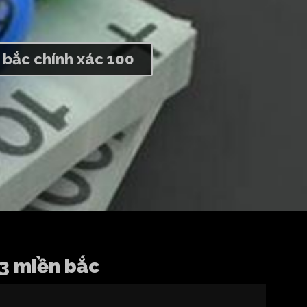
 bắc chính xác 100
 3 miền bắc