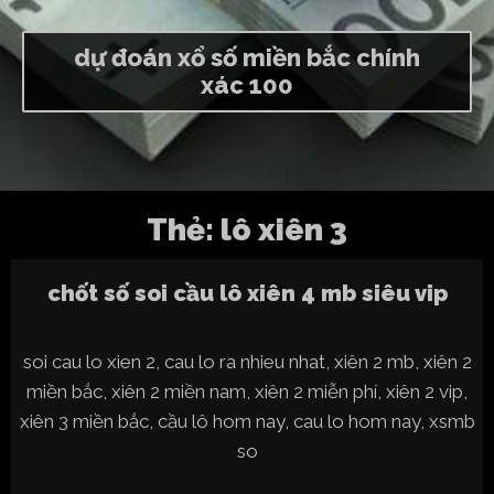
dự đoán xổ số miền bắc chính
xác 100
Thẻ:
lô xiên 3
chốt số soi cầu lô xiên 4 mb siêu vip
soi cau lo xien 2, cau lo ra nhieu nhat, xiên 2 mb, xiên 2
miền bắc, xiên 2 miền nam, xiên 2 miễn phí, xiên 2 vip,
xiên 3 miền bắc, cầu lô hom nay, cau lo hom nay, xsmb
so