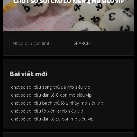
CHỐT SỐ SOI CẦU LÔ XIÊN 4 MB SIÊU VIP
vip
SEARCH
Bài viết mới
chốt số soi cầu song thủ đề mb siêu vip
chốt số soi cầu dàn lô 8 con mb siêu vip
chốt số soi cầu bạch thủ lô 2 nháy mb siêu vip
chốt số soi cầu lô xiên 3 mb siêu vip
chốt số soi cầu dàn lô 10 con mb siêu vip