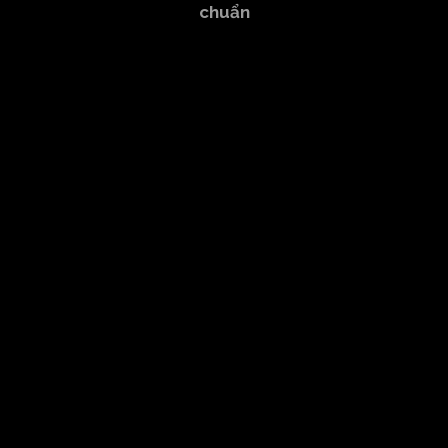
chuẩn