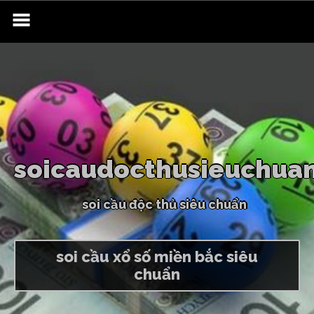
Skip
to
content
s
o
i
c
a
u
d
o
c
t
h
u
s
i
e
u
c
h
u
a
s
o
i
c
ầ
u
đ
ộ
c
t
h
ủ
s
i
ê
u
c
h
u
ẩ
n
soi cầu xổ số miền bắc siêu
chuẩn