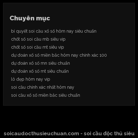
Chuyên mục
bí quyết soi cầu xổ số hôm nay siêu chuẩn
chốt số soi cầu mb siêu vip
chốt số soi cầu mt siêu vip
dự đoán xổ số miền bắc hôm nay chính xác 100
dự đoán xổ số mn siêu chuẩn
dự đoán xổ số mt siêu chuẩn
lô đẹp hôm nay vip
soi cầu chính xác nhất hôm nay
soi cầu xổ số miền bắc siêu chuẩn
soicaudocthusieuchuan.com - soi cầu độc thủ siêu