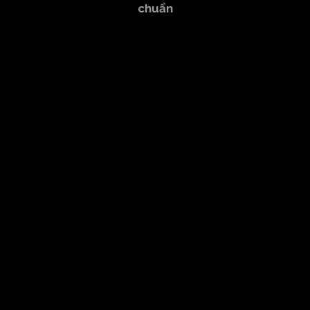
chuẩn