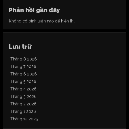
Phản hồi gần đây
Không có bình luận nào để hiển thị.
Lưu trữ
Tháng 8 2026
Tháng 7 2026
Tháng 6 2026
Tháng 5 2026
Tháng 4 2026
Tháng 3 2026
Tháng 2 2026
Tháng 1 2026
Tháng 12 2025