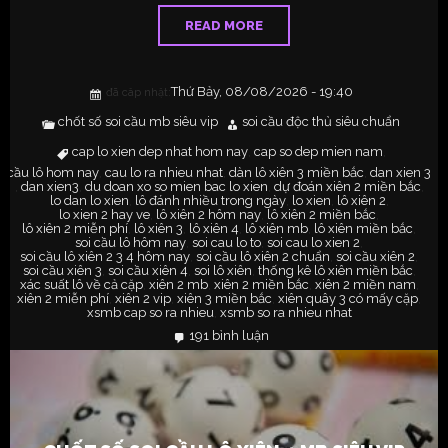
READ MORE
Thứ Bảy, 08/08/2026 - 19:40
đã câp nhật:
chốt số soi cầu mb siêu vip
soi cầu độc thủ siêu chuẩn
cap lo xien dep nhat hom nay
cap so dep mien nam
,
,
cầu lô hom nay
cau lo ra nhieu nhat
dàn lô xiên 3 miền bắc
dan xien 3
,
,
,
dan xien3
du doan xo so mien bac lo xien
dự đoán xiên 2 miền bắc
,
,
,
,
lo dan lo xien
lô đánh nhiều trong ngày
lo xien
lô xiên 2
,
,
,
,
lo xien 2 hay ve
lô xiên 2 hôm nay
lô xiên 2 miền bắc
,
,
,
lô xiên 2 miễn phí
lô xiên 3
lô xiên 4
lô xiên mb
lô xiên miền bắc
,
,
,
,
,
soi cầu lô hôm nay
soi cau lo to
soi cau lo xien 2
,
,
,
soi cầu lô xiên 2 3 4 hôm nay
soi cầu lô xiên 2 chuẩn
soi cầu xiên 2
,
,
,
soi cầu xiên 3
soi cầu xiên 4
soi lô xiên
thống kê lô xiên miền bắc
,
,
,
,
xác suất lô về cả cặp
xiên 2 mb
xiên 2 miền bắc
xiên 2 miền nam
,
,
,
,
xiên 2 miễn phí
xiên 2 vip
xiên 3 miền bắc
xiên quây 3 có mấy cặp
,
,
,
,
xsmb cap so ra nhieu
xsmb so ra nhieu nhat
,
191 bình luận
ở
chốt
số
soi
cầu
lô
xiên
4
mb
siêu