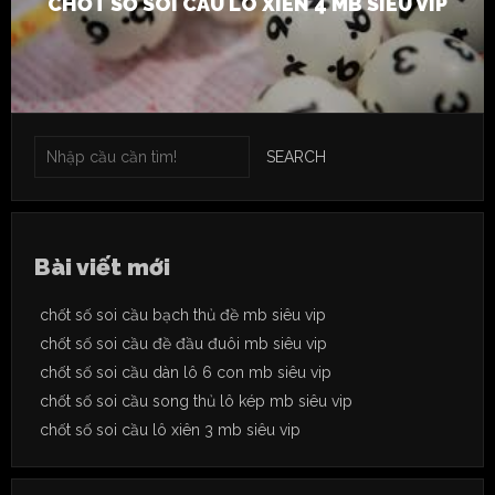
CHỐT SỐ SOI CẦU LÔ XIÊN 4 MB SIÊU VIP
vip
SEARCH
Bài viết mới
chốt số soi cầu bạch thủ đề mb siêu vip
chốt số soi cầu đề đầu đuôi mb siêu vip
chốt số soi cầu dàn lô 6 con mb siêu vip
chốt số soi cầu song thủ lô kép mb siêu vip
chốt số soi cầu lô xiên 3 mb siêu vip