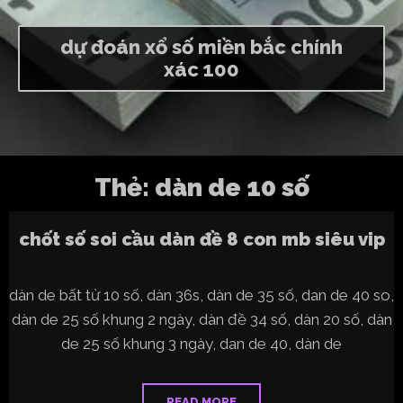
dự đoán xổ số miền bắc chính
xác 100
Thẻ:
dàn de 10 số
chốt số soi cầu dàn đề 8 con mb siêu vip
dàn de bất tử 10 số, dàn 36s, dàn de 35 số, dan de 40 so,
dàn de 25 số khung 2 ngày, dàn đề 34 số, dàn 20 số, dàn
de 25 số khung 3 ngày, dan de 40, dàn de
READ MORE