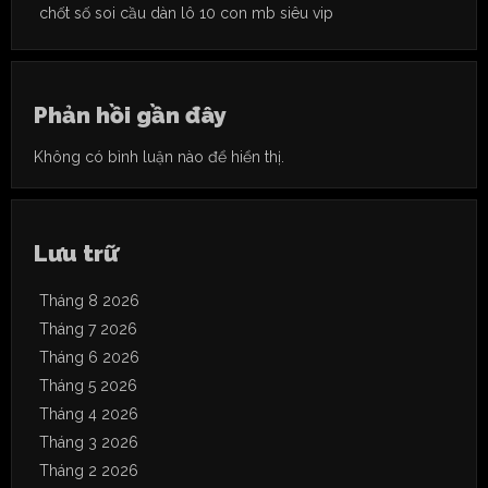
chốt số soi cầu dàn lô 10 con mb siêu vip
Phản hồi gần đây
Không có bình luận nào để hiển thị.
Lưu trữ
Tháng 8 2026
Tháng 7 2026
Tháng 6 2026
Tháng 5 2026
Tháng 4 2026
Tháng 3 2026
Tháng 2 2026