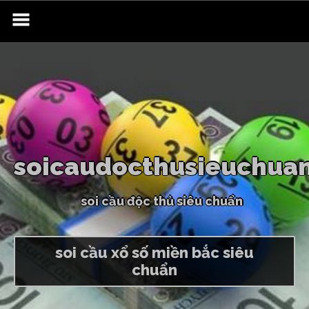
Skip
to
content
s
o
i
c
a
u
d
o
c
t
h
u
s
i
e
u
c
h
u
a
s
o
i
c
ầ
u
đ
ộ
c
t
h
ủ
s
i
ê
u
c
h
u
ẩ
n
soi cầu xổ số miền bắc siêu
chuẩn