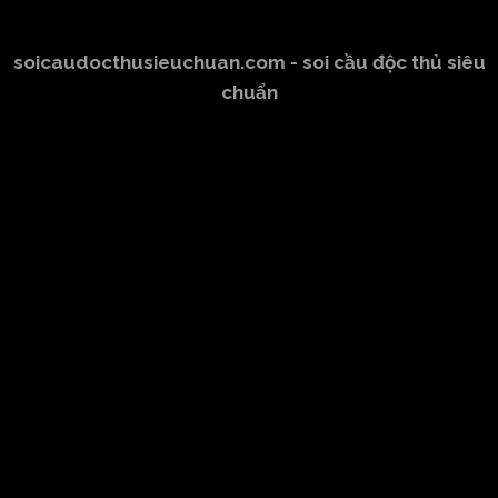
soicaudocthusieuchuan.com - soi cầu độc thủ siêu
chuẩn