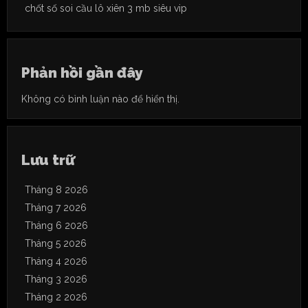
chốt số soi cầu lô xiên 3 mb siêu vip
Phản hồi gần đây
Không có bình luận nào để hiển thị.
Lưu trữ
Tháng 8 2026
Tháng 7 2026
Tháng 6 2026
Tháng 5 2026
Tháng 4 2026
Tháng 3 2026
Tháng 2 2026