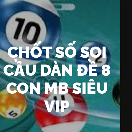
CHỐT SỐ SOI
CẦU DÀN ĐỀ 8
CON MB SIÊU
VIP