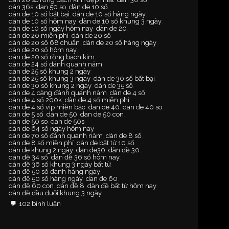
,
,
dàn 36s
dan 50 so
dàn de 10 số
,
,
,
dàn de 10 số bất bại
dàn de 10 số hàng ngày
,
,
dàn de 10 số hôm nay
dàn de 10 số khung 3 ngày
,
,
dàn de 10 số ngày hôm nay
dàn de 20
,
,
dàn de 20 miễn phí
dàn de 20 số
,
,
dàn de 20 số 68 chuẩn
dàn de 20 số hàng ngày
,
,
dàn de 20 số hôm nay
,
dàn de 20 số rồng bạch kim
,
dàn de 24 số đánh quanh năm
,
dàn de 25 số khung 2 ngày
,
dàn de 25 số khung 3 ngày
dàn de 30 số bất bại
,
,
dàn de 30 số khung 2 ngày
dàn de 35 số
,
,
dàn de 4 càng đánh quanh năm
dàn de 4 số
,
,
dàn de 4 số 200k
dàn de 4 số miễn phí
,
,
dàn de 4 số vip miền bắc
dan de 40
dan de 40 so
,
,
,
dàn de 5 số
dàn de 50
dan de 50 con
,
,
,
dan de 50 so
dan de 50s
,
,
dàn de 64 số ngày hôm nay
,
dàn de 70 số đánh quanh năm
dàn de 8 số
,
,
dàn de 8 số miền phí
dàn de bất tử 10 số
,
,
dàn de khung 2 ngày
dan de30
dàn đề 30
,
,
,
dàn đề 34 số
dàn đề 36 số hôm nay
,
,
dàn đề 36 số khung 3 ngày bất tử
,
dàn đề 50 số đánh hàng ngày
,
dàn đề 50 số hàng ngày
dan đe 60
,
,
dàn đề 60 con
dàn đề 8
dàn đề bất tử hôm nay
,
,
,
dàn đề đầu đuôi khung 3 ngày
ở
102 bình luận
chốt
số
soi
cầu