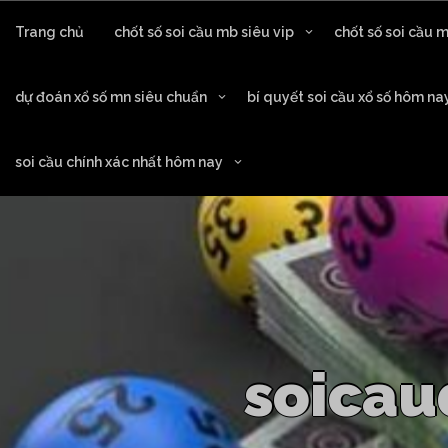
Skip
to
Trang chủ
chốt số soi cầu mb siêu vip
chốt số soi cầu m
content
dự đoán xổ số mn siêu chuẩn
bí quyết soi cầu xổ số hôm na
soi cầu chính xác nhất hôm nay
s
o
i
c
a
u