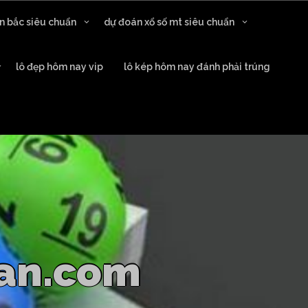
ền bắc siêu chuẩn
dự đoán xổ số mt siêu chuẩn
lô đẹp hôm nay vip
lô kép hôm nay đánh phải trúng
a
n
.
c
o
m