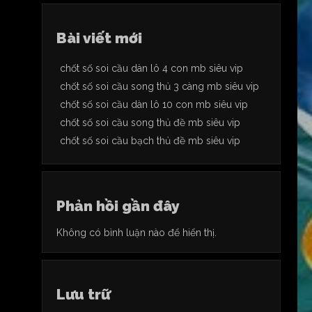
Bài viết mới
chốt số soi cầu dàn lô 4 con mb siêu vip
chốt số soi cầu song thủ 3 càng mb siêu vip
chốt số soi cầu dàn lô 10 con mb siêu vip
chốt số soi cầu song thủ đề mb siêu vip
chốt số soi cầu bạch thủ đề mb siêu vip
Phản hồi gần đây
Không có bình luận nào để hiển thị.
Lưu trữ