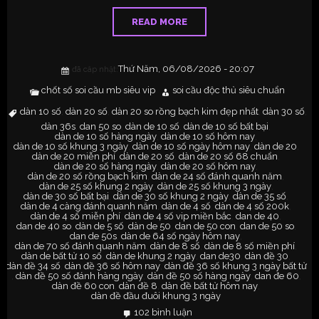
READ MORE
Thứ Năm, 06/08/2026 - 20:07
đã câp nhật:
chốt số soi cầu mb siêu vip
soi cầu độc thủ siêu chuẩn
dàn 10 số
dàn 20 số
dàn 20 so rồng bạch kim đẹp nhất
dàn 30 số
,
,
,
,
dàn 36s
dan 50 so
dàn de 10 số
dàn de 10 số bất bại
,
,
,
,
dàn de 10 số hàng ngày
dàn de 10 số hôm nay
,
,
dàn de 10 số khung 3 ngày
dàn de 10 số ngày hôm nay
dàn de 20
,
,
,
dàn de 20 miễn phí
dàn de 20 số
dàn de 20 số 68 chuẩn
,
,
,
dàn de 20 số hàng ngày
dàn de 20 số hôm nay
,
,
dàn de 20 số rồng bạch kim
dàn de 24 số đánh quanh năm
,
,
dàn de 25 số khung 2 ngày
dàn de 25 số khung 3 ngày
,
,
dàn de 30 số bất bại
dàn de 30 số khung 2 ngày
dàn de 35 số
,
,
,
dàn de 4 càng đánh quanh năm
dàn de 4 số
dàn de 4 số 200k
,
,
,
dàn de 4 số miễn phí
dàn de 4 số vip miền bắc
dan de 40
,
,
,
dan de 40 so
dàn de 5 số
dàn de 50
dan de 50 con
dan de 50 so
,
,
,
,
,
dan de 50s
dàn de 64 số ngày hôm nay
,
,
dàn de 70 số đánh quanh năm
dàn de 8 số
dàn de 8 số miền phí
,
,
,
dàn de bất tử 10 số
dàn de khung 2 ngày
dan de30
dàn đề 30
,
,
,
,
dàn đề 34 số
dàn đề 36 số hôm nay
dàn đề 36 số khung 3 ngày bất tử
,
,
dàn đề 50 số đánh hàng ngày
dàn đề 50 số hàng ngày
dan đe 60
,
,
,
,
dàn đề 60 con
dàn đề 8
dàn đề bất tử hôm nay
,
,
,
dàn đề đầu đuôi khung 3 ngày
102 bình luận
ở