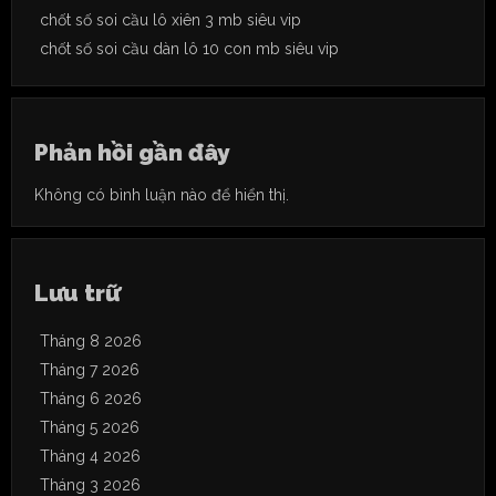
chốt số soi cầu lô xiên 3 mb siêu vip
chốt số soi cầu dàn lô 10 con mb siêu vip
Phản hồi gần đây
Không có bình luận nào để hiển thị.
Lưu trữ
Tháng 8 2026
Tháng 7 2026
Tháng 6 2026
Tháng 5 2026
Tháng 4 2026
Tháng 3 2026