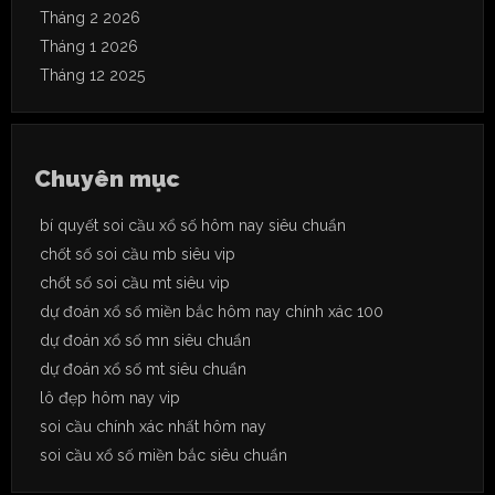
Tháng 2 2026
Tháng 1 2026
Tháng 12 2025
Chuyên mục
bí quyết soi cầu xổ số hôm nay siêu chuẩn
chốt số soi cầu mb siêu vip
chốt số soi cầu mt siêu vip
dự đoán xổ số miền bắc hôm nay chính xác 100
dự đoán xổ số mn siêu chuẩn
dự đoán xổ số mt siêu chuẩn
lô đẹp hôm nay vip
soi cầu chính xác nhất hôm nay
soi cầu xổ số miền bắc siêu chuẩn