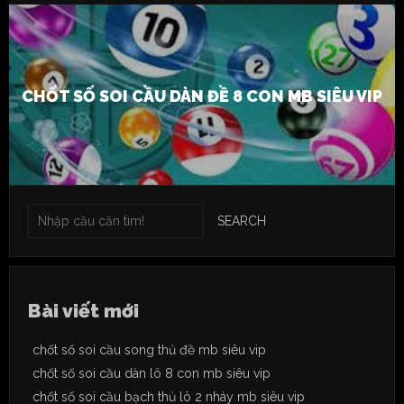
chốt
số
soi
cầu
dàn
đề
8
con
CHỐT SỐ SOI CẦU DÀN ĐỀ 8 CON MB SIÊU VIP
mb
siêu
vip
SEARCH
Bài viết mới
chốt số soi cầu song thủ đề mb siêu vip
chốt số soi cầu dàn lô 8 con mb siêu vip
chốt số soi cầu bạch thủ lô 2 nháy mb siêu vip