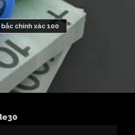
 bắc chính xác 100
de30