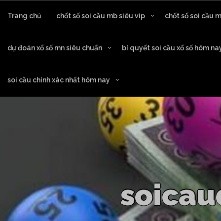
Skip
to
Trang chủ
chốt số soi cầu mb siêu vip
chốt số soi cầu m
content
dự đoán xổ số mn siêu chuẩn
bí quyết soi cầu xổ số hôm na
soi cầu chính xác nhất hôm nay
s
o
i
c
a
u