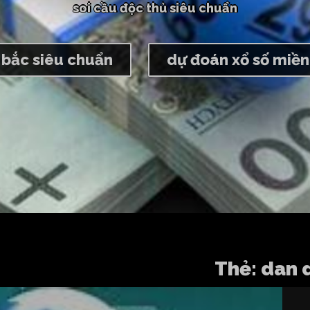
s
o
i
c
ầ
u
đ
ộ
c
t
h
ủ
s
i
ê
u
c
h
u
ẩ
n
 bắc siêu chuẩn
dự đoán xổ số miền
Thẻ:
dan 